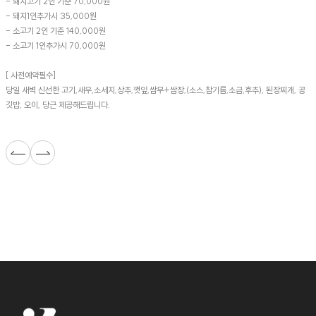
- 돼지고기 2인 기준 70,000원
- 돼지1인추가시 35,000원
- 소고기 2인 기준 140,000원
- 소고기 1인추가시 70,000원
[ 사전예약필수]
당일 새벽 신선한 고기,새우,소세지,상추,깻잎,쌈무+쌈장,(소스,참기름,소금,후추), 된장찌개, 공
깃밥, 오이, 당근 제공해드립니다.