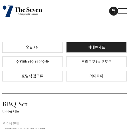
Service
숯&그릴
바베큐세트
수영장(냉수)+온수풀
조리도구+세면도구
호텔식 침구류
와이파이
BBQ Set
바베큐세트
※ 이용 안내